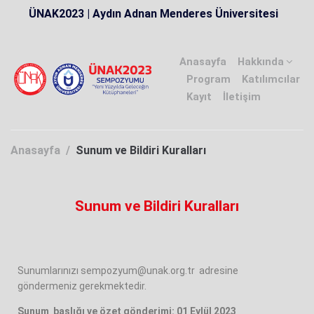
ÜNAK2023 | Aydın Adnan Menderes Üniversitesi
Anasayfa
Hakkında
Program
Katılımcılar
Kayıt
İletişim
Anasayfa
/
Sunum ve Bildiri Kuralları
Sunum ve Bildiri Kuralları
Sunumlarınızı
sempozyum@unak.org.tr
adresine
göndermeniz gerekmektedir.
Sunum başlığı ve özet gönderimi: 01 Eylül 2023